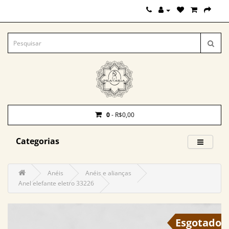
0
- R$0,00
Categorias
Anéis
Anéis e alianças
Anel elefante eletro 33226