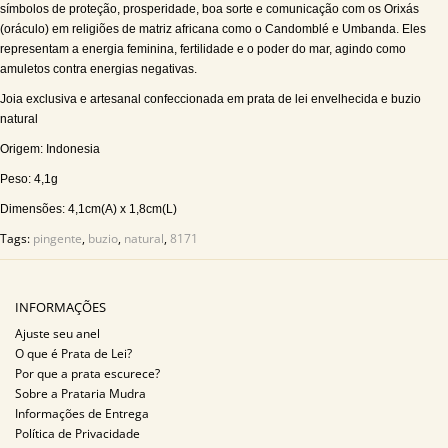
símbolos de proteção, prosperidade, boa sorte e comunicação com os Orixás
(oráculo) em religiões de matriz africana como o Candomblé e Umbanda. Eles
representam a energia feminina, fertilidade e o poder do mar, agindo como
amuletos contra energias negativas.
Joia exclusiva e artesanal confeccionada em prata de lei envelhecida e buzio
natural
Origem: Indonesia
Peso: 4,1g
Dimensões: 4,1cm(A) x 1,8cm(L)
Tags:
pingente
,
buzio
,
natural
,
8171
INFORMAÇÕES
Ajuste seu anel
O que é Prata de Lei?
Por que a prata escurece?
Sobre a Prataria Mudra
Informações de Entrega
Política de Privacidade