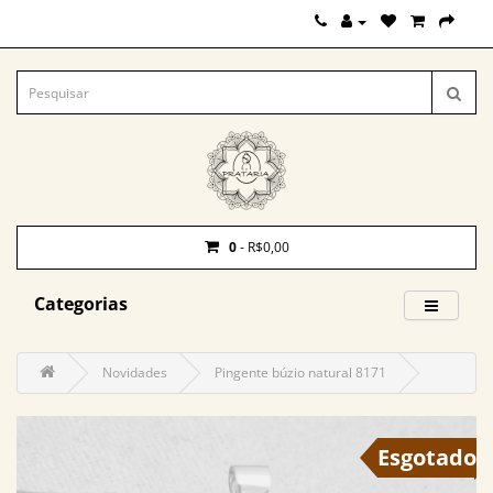
0
- R$0,00
Categorias
Novidades
Pingente búzio natural 8171