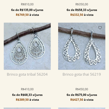
R$810,00
R$350,00
6x de R$135,00 s/juros
6x de R$58,33 s/juros
R$769,50
à vista
R$332,50
à vista
Brinco gota tribal 56204
Brinco gota thai 56219
R$410,00
R$450,00
6x de R$68,33 s/juros
6x de R$75,00 s/juros
R$389,50
à vista
R$427,50
à vista