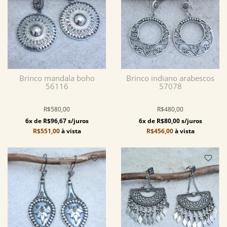
Brinco mandala boho
Brinco indiano arabescos
56116
57078
R$580,00
R$480,00
6x de R$96,67 s/juros
6x de R$80,00 s/juros
R$551,00
à vista
R$456,00
à vista