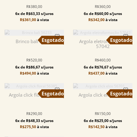
R$380,00
R$360,00
6x de R$63,33 s/juros
6x de R$60,00 s/juros
R$361,00
à vista
R$342,00
à vista
Brinco bali 56233
Argola eletroformação
57042
R$520,00
R$460,00
6x de R$86,67 s/juros
6x de R$76,67 s/juros
R$494,00
à vista
R$437,00
à vista
Argola click floral 56385
Argola click elos 56701
R$290,00
R$150,00
6x de R$48,33 s/juros
6x de R$25,00 s/juros
R$275,50
à vista
R$142,50
à vista