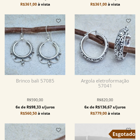
R$361,00
à vista
R$361,00
à vista
Brinco bali 57085
Argola eletroformação
57041
R$590,00
R$820,00
6x de R$98,33 s/juros
6x de R$136,67 s/juros
R$560,50
à vista
R$779,00
à vista