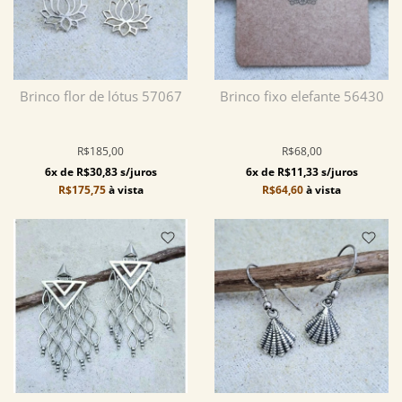
Brinco flor de lótus 57067
Brinco fixo elefante 56430
R$185,00
R$68,00
6x de R$30,83 s/juros
6x de R$11,33 s/juros
R$175,75
à vista
R$64,60
à vista