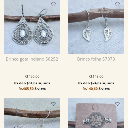
Brinco gota indiano 56252
Brinco folha 57073
R$490,00
R$148,00
6x de R$81,67 s/juros
6x de R$24,67 s/juros
R$465,50
à vista
R$140,60
à vista