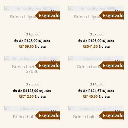
Brinco filigrana 56216
Brinco filigrana 56005
R$168,00
R$570,00
6x de R$28,00 s/juros
6x de R$95,00 s/juros
R$159,60
à vista
R$541,50
à vista
Brinco buzio natural
Brinco buda 56236
57086
R$750,00
R$148,00
6x de R$125,00 s/juros
6x de R$24,67 s/juros
R$712,50
à vista
R$140,60
à vista
Brinco boho 56273
Brinco bali cone 57084