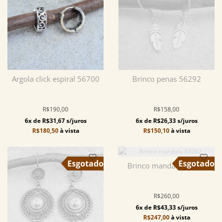
Argola click espiral 56700
Brinco penas 56292
R$190,00
R$158,00
6x de R$31,67 s/juros
6x de R$26,33 s/juros
R$180,50
à vista
R$150,10
à vista
Brinco mandala 57082
R$260,00
6x de R$43,33 s/juros
R$247,00
à vista