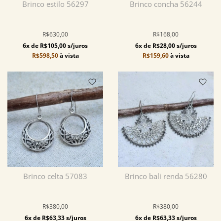
Brinco estilo 56297
Brinco concha 56244
R$630,00
R$168,00
6x de R$105,00 s/juros
6x de R$28,00 s/juros
R$598,50
à vista
R$159,60
à vista
Brinco celta 57083
Brinco bali renda 56280
R$380,00
R$380,00
6x de R$63,33 s/juros
6x de R$63,33 s/juros