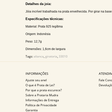
Detalhes da joia:
Jóia incrível trabalhada na prata envelhecida. Por girar na ba
Especificações técnicas:
Material: Prata 925 legítima
Origem: Indonésia
Peso: 12,7g
Dimensões: 1,6cm de largura
Tags:
alianca
,
giratoria
,
33010
INFORMAÇÕES
ATENDIM
Ajuste seu anel
Fale Con
O que é Prata de Lei?
Devoluçã
Por que a prata escurece?
Sobre a Prataria Mudra
Informações de Entrega
Política de Privacidade
Garantia