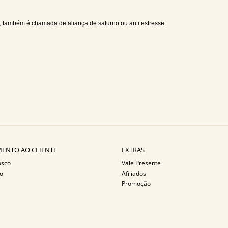
se, também é chamada de aliança de saturno ou anti estresse
ENTO AO CLIENTE
EXTRAS
osco
Vale Presente
o
Afiliados
Promoção