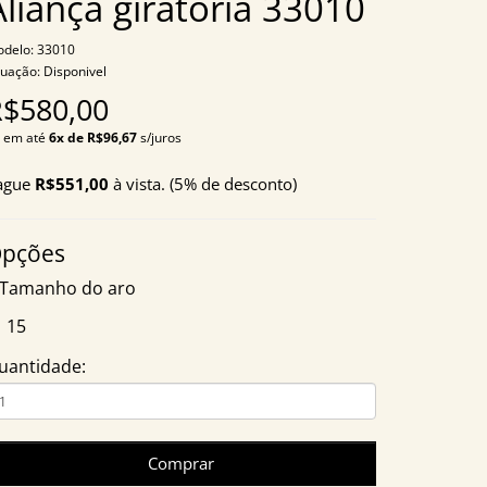
Aliança giratória 33010
delo: 33010
tuação: Disponivel
R$580,00
 em até
6x de R$96,67
s/juros
ague
R$551,00
à vista. (5% de desconto)
pções
Tamanho do aro
15
uantidade:
Comprar