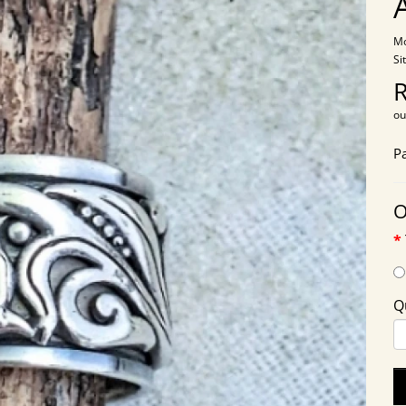
Mo
Si
ou
P
O
Q