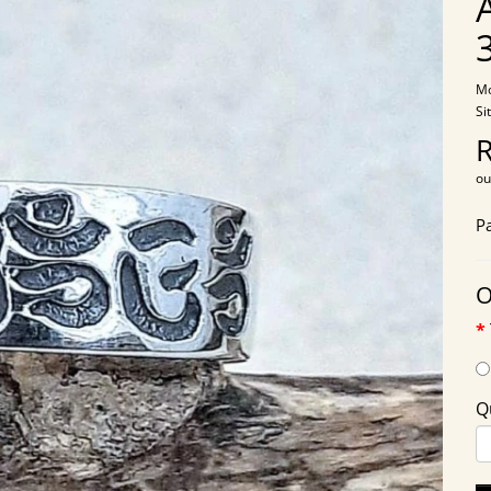
Mo
Si
ou
P
O
Q