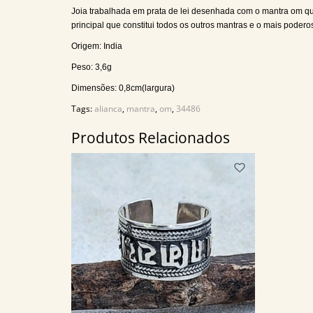
Joia trabalhada em prata de lei desenhada com o mantra om que 
principal que constitui todos os outros mantras e o mais podero
Origem: India
Peso: 3,6g
Dimensões: 0,8cm(largura)
Tags:
alianca
,
mantra
,
om
,
34486
Produtos Relacionados