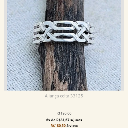
Aliança celta 33125
R$190,00
6x de R$31,67 s/juros
R$180,50
à vista