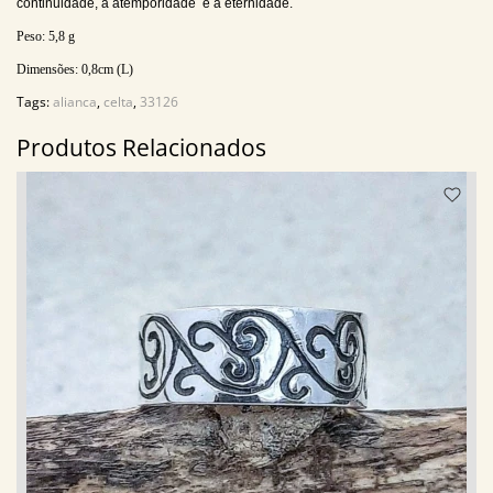
continuidade, a atemporidade
e a eternidade.
Peso:
5,8
g
Dimensões:
0,8
cm (L)
Tags:
alianca
,
celta
,
33126
Produtos Relacionados