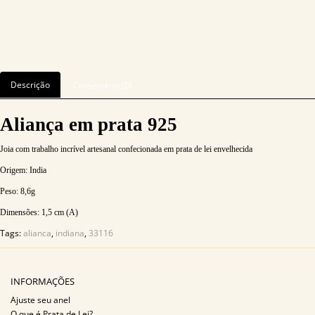
Descrição
Comentário (0)
Aliança em prata 925
Joia com trabalho incrível artesanal confecionada em prata de lei envelhecida
Origem: India
Peso: 8
,6
g
Dimensões: 1,5
cm (A)
Tags:
alianca
,
indiana
,
33116
INFORMAÇÕES
Ajuste seu anel
O que é Prata de Lei?