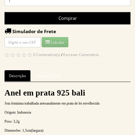
Comprar
Simulador de Frete
Calcular
0 Comentário(s)
/
Escrever Comentário
Descrição
Comentário (0)
Anel em prata 925 bali
Joia feminina trabalhada artesanalmente em prata de lei envelhecida
Origem: Indonesia
Peso:
3,2
g
Dimensões:
1,5
cm(largura)