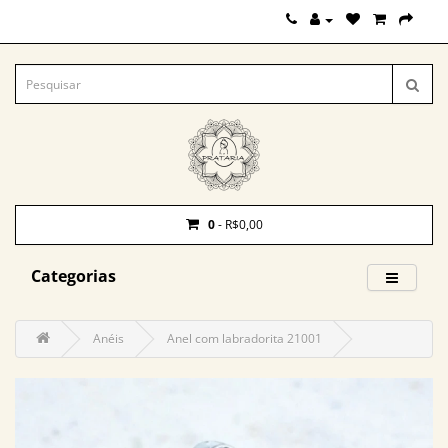
0
- R$0,00
Categorias
Anéis
Anel com labradorita 21001