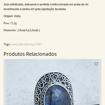
Joia sofisticada, artesanal e perfeita confeccionada em prata de lei
envelhecida e pedra em gota lapidação facetada
Origem: India
Peso:
15,2
g
Dimensões:
2,8cm(A)x2,0cm(L)
Tags:
anel
,
labradorita
,
21001
Produtos Relacionados