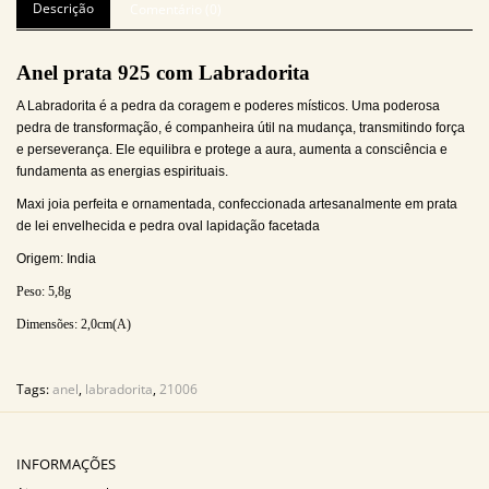
Descrição
Comentário (0)
Anel prata 925 com Labradorita
A Labradorita é a pedra da coragem e poderes místicos. Uma poderosa
pedra de transformação, é companheira útil na mudança, transmitindo força
e perseverança. Ele equilibra e protege a aura, aumenta a consciência e
fundamenta as energias espirituais.
Maxi joia perfeita e ornamentada, confeccionada artesanalmente em prata
de lei envelhecida e pedra oval lapidação facetada
Origem: India
Peso: 5,8
g
Dimensões:
2,0cm(A)
Tags:
anel
,
labradorita
,
21006
INFORMAÇÕES