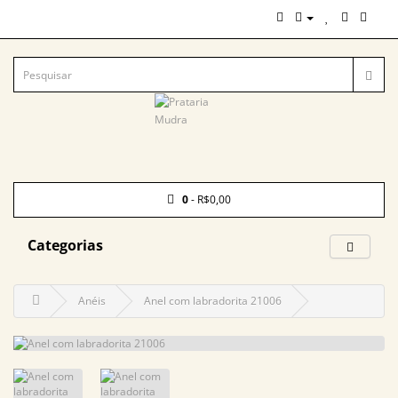
0
- R$0,00
Categorias
Anéis
Anel com labradorita 21006