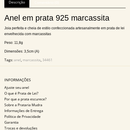
Descrição
Comentário (0)
Anel em prata 925 marcassita
Joia perfeita e cheia de estilo confeccionada artesanalmente em prata de lei
envelhecida com marcassitas
Peso: 11,8g
Dimensões: 3,5cm (A)
Tags:
anel
,
marcassita
,
34461
INFORMAÇÕES
Ajuste seu anel
O que é Prata de Lei?
Por que a prata escurece?
Sobre a Prataria Mudra
Informações de Entrega
Política de Privacidade
Garantia
Trocas e devoluções