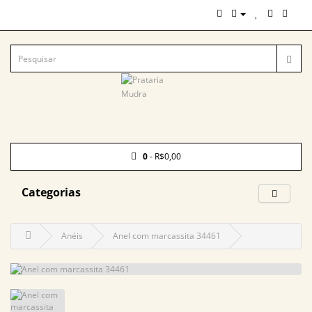
0
- R$0,00
Categorias
Anéis
Anel com marcassita 34461