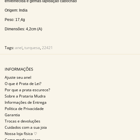
envelhecida e gemas lapidação cabochão
Origem: India
Peso: 17,4g
Dimensões: 4,2cm (A)
Tags:
anel
,
turquesa
,
22421
INFORMAÇÕES
Ajuste seu anel
O que é Prata de Lei?
Por que a prata escurece?
Sobre a Prataria Mudra
Informações de Entrega
Política de Privacidade
Garantia
Trocas e devoluções
Cuidados com a sua joia
Nossa loja física ♡
Como medir seu aro