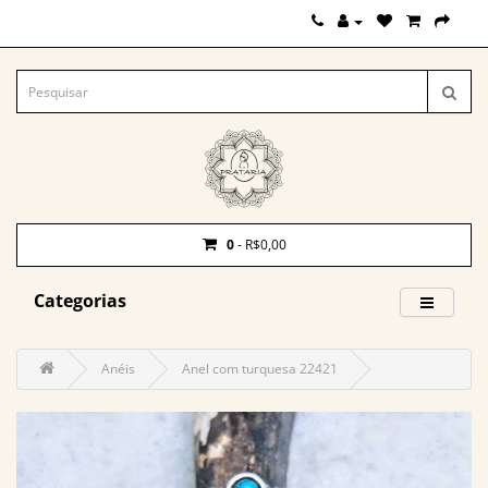
0
- R$0,00
Categorias
Anéis
Anel com turquesa 22421