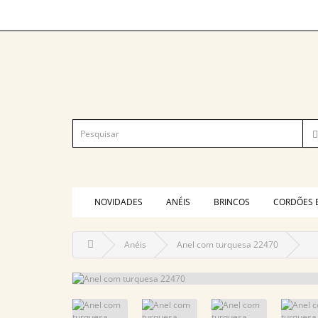
NOVIDADES
ANÉIS
BRINCOS
CORDÕES 
Anéis
Anel com turquesa 22470