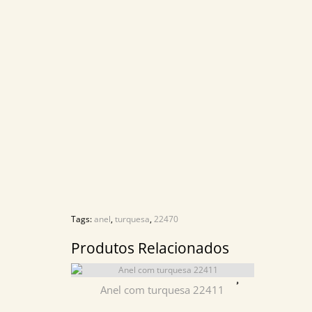
Tags:
anel
,
turquesa
,
22470
Produtos Relacionados
Anel com turquesa 22411