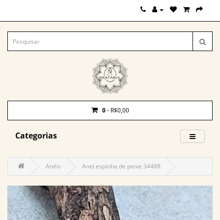
0
- R$0,00
Categorias
Anéis
Anel espinha de peixe 34488