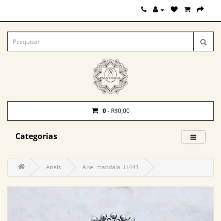
0
- R$0,00
Categorias
Anéis
Anel mandala 33441