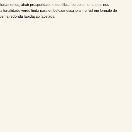
acionamentos, atrair prosperidade e equilibrar corpo e mente pois nos
ma tonalidade verde linda para embelezar essa joia incrível em formato de
 e gema redonda lapidação facetada.