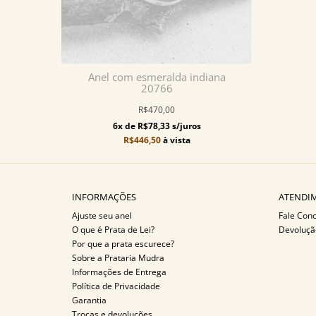
Anel com esmeralda indiana
20766
R$470,00
6x de R$78,33 s/juros
R$446,50
à vista
INFORMAÇÕES
ATENDIM
Ajuste seu anel
Fale Con
O que é Prata de Lei?
Devoluçã
Por que a prata escurece?
Sobre a Prataria Mudra
Informações de Entrega
Política de Privacidade
Garantia
Trocas e devoluções