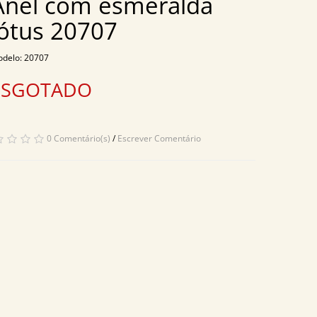
Anel com esmeralda
lótus 20707
delo: 20707
ESGOTADO
0 Comentário(s)
/
Escrever Comentário