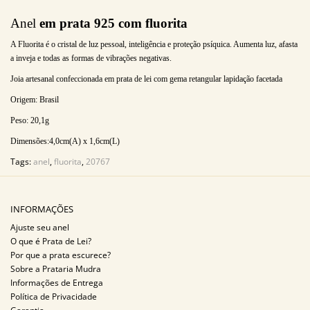
Anel
em prata 925 com fluorita
A Fluorita é o cristal de luz pessoal, inteligência e proteção psíquica. Aumenta luz, afasta
a inveja e todas as formas de vibrações negativas.
Joia artesanal confeccionada em prata de lei com gema retangular lapidação facetada
Origem: Brasil
Peso: 20,1
g
Dimensões:4,0
cm(A) x 1,6cm(L)
Tags:
anel
,
fluorita
,
20767
INFORMAÇÕES
Ajuste seu anel
O que é Prata de Lei?
Por que a prata escurece?
Sobre a Prataria Mudra
Informações de Entrega
Política de Privacidade