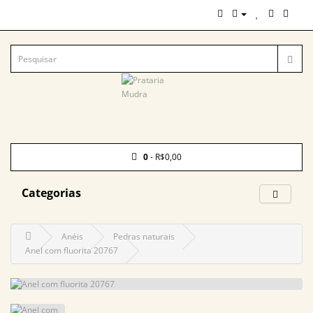
0
- R$0,00
Categorias
Anéis
Pedras naturais
Anel com fluorita 20767