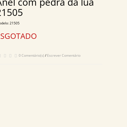
Anel com pedra da lua
21505
delo: 21505
ESGOTADO
0 Comentário(s)
/
Escrever Comentário