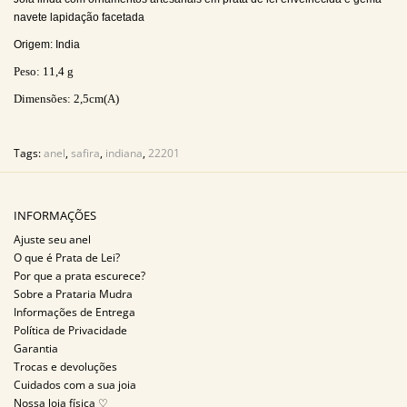
navete lapidação facetada
Origem: India
Peso: 11
,4 g
Dimensões: 2,5
cm(A)
Tags:
anel
,
safira
,
indiana
,
22201
INFORMAÇÕES
Ajuste seu anel
O que é Prata de Lei?
Por que a prata escurece?
Sobre a Prataria Mudra
Informações de Entrega
Política de Privacidade
Garantia
Trocas e devoluções
Cuidados com a sua joia
Nossa loja física ♡