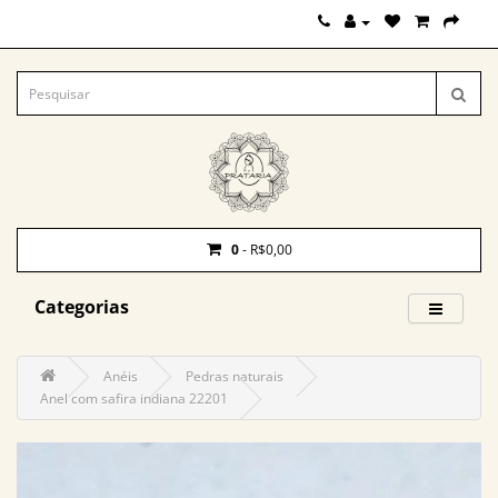
0
- R$0,00
Categorias
Anéis
Pedras naturais
Anel com safira indiana 22201