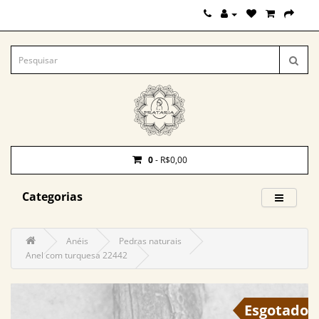
0
- R$0,00
Categorias
Anéis
Pedras naturais
Anel com turquesa 22442