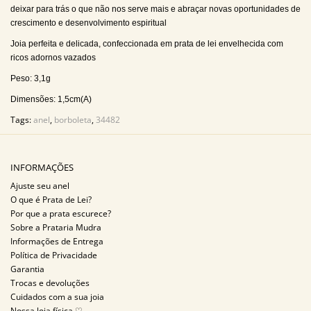
deixar para trás o que não nos serve mais e abraçar novas oportunidades de
crescimento e desenvolvimento espiritual
Joia perfeita e delicada, confeccionada em prata de lei envelhecida com
ricos adornos vazados
Peso: 3,1g
Dimensões: 1,5cm(A)
Tags:
anel
,
borboleta
,
34482
INFORMAÇÕES
Ajuste seu anel
O que é Prata de Lei?
Por que a prata escurece?
Sobre a Prataria Mudra
Informações de Entrega
Política de Privacidade
Garantia
Trocas e devoluções
Cuidados com a sua joia
Nossa loja física ♡