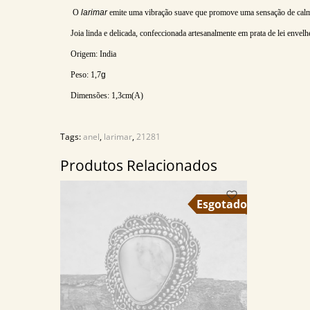
O
larimar
emite uma vibração suave que promove uma sensação de calma e
Joia linda e delicada, confeccionada artesanalmente em prata de lei enve
Origem: India
Peso: 1,7
g
Dimensões:
1,3
cm(A)
Tags:
anel
,
larimar
,
21281
Produtos Relacionados