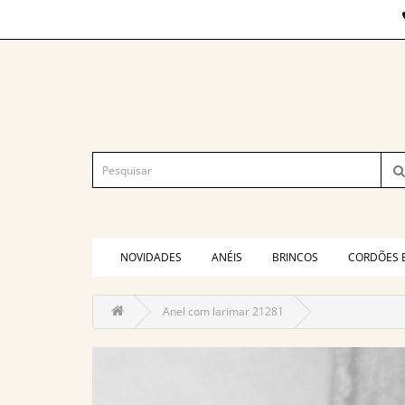
NOVIDADES
ANÉIS
BRINCOS
CORDÕES 
Anel com larimar 21281