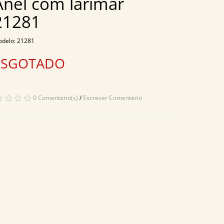
Anel com larimar
21281
delo: 21281
ESGOTADO
0 Comentário(s)
/
Escrever Comentário