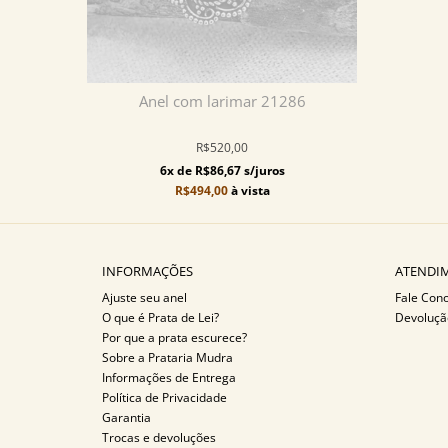
Anel com larimar 21286
R$520,00
6x de R$86,67 s/juros
R$494,00
à vista
INFORMAÇÕES
ATENDIM
Ajuste seu anel
Fale Con
O que é Prata de Lei?
Devoluçã
Por que a prata escurece?
Sobre a Prataria Mudra
Informações de Entrega
Política de Privacidade
Garantia
Trocas e devoluções