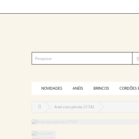
NOVIDADES
ANÉIS
BRINCOS
CORDÕES 
Anel com pérola 21742