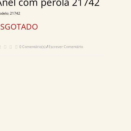
Anel com pérola 21742
delo: 21742
ESGOTADO
0 Comentário(s)
/
Escrever Comentário