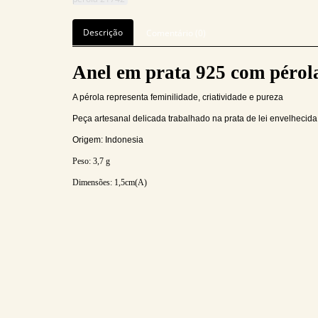
Descrição
Comentário (0)
Anel em prata 925 com pérola
A pérola representa feminilidade, criatividade e pureza
Peça artesanal delicada trabalhado na prata de lei envelhecida
Origem: Indonesia
Peso: 3,7
g
Dimensões:
1,5cm(A)