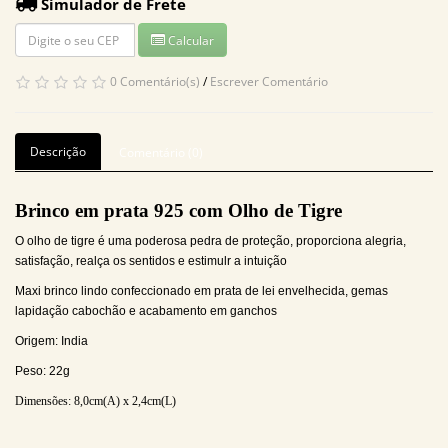
Simulador de Frete
Calcular
0 Comentário(s)
/
Escrever Comentário
Descrição
Comentário (0)
Brinco em prata 925 com Olho de Tigre
O olho de tigre é uma poderosa pedra de proteção, proporciona alegria,
satisfação, realça os sentidos e estimulr a intuição
Maxi brinco lindo confeccionado em prata de lei envelhecida, gemas
lapidação cabochão e acabamento em ganchos
Origem: India
Peso: 22g
Dimensões: 8
,0
cm(A) x 2,4cm(L)