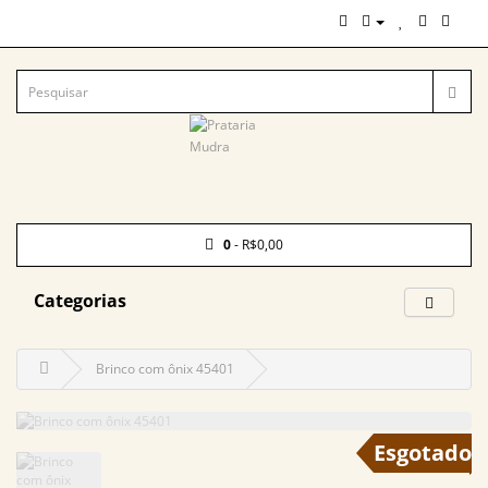
0
- R$0,00
Categorias
Brinco com ônix 45401