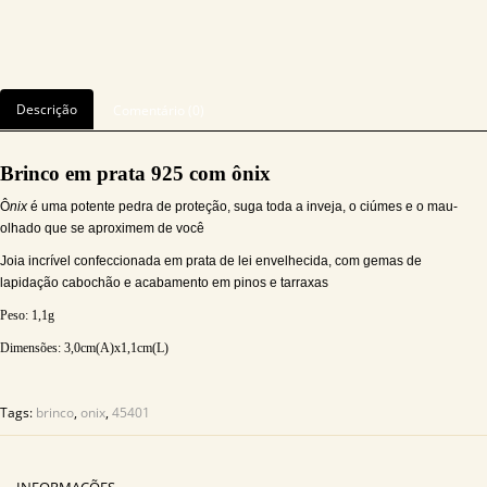
Descrição
Comentário (0)
Brinco em prata 925 com ônix
Ô
nix
é uma potente pedra de proteção, suga toda a inveja, o ciúmes e o mau-
olhado que se aproximem de você
Joia incrível confeccionada em prata de lei envelhecida, com gemas de
lapidação cabochão e acabamento em pinos e tarraxas
Peso:
1,1g
Dimensões: 3,0
cm(A)x1,1cm(L)
Tags:
brinco
,
onix
,
45401