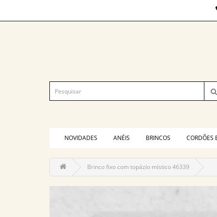
NOVIDADES
ANÉIS
BRINCOS
CORDÕES 
Brinco fixo com topázio místico 46339