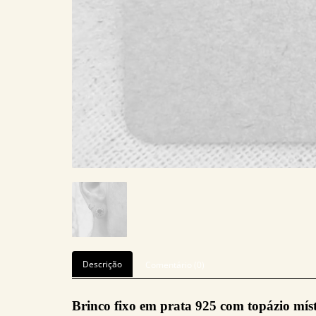
Descrição
Comentário (0)
Brinco fixo em prata 925 com topázio mís