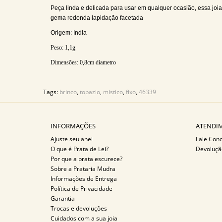
Peça linda e delicada para usar em qualquer ocasião, essa joia
gema redonda lapidação facetada
Origem: India
Peso:
1,1g
Dimensões:
0,8cm diametro
Tags:
brinco
,
topazio
,
mistico
,
fixo
,
46339
INFORMAÇÕES
ATENDIM
Ajuste seu anel
Fale Con
O que é Prata de Lei?
Devoluçã
Por que a prata escurece?
Sobre a Prataria Mudra
Informações de Entrega
Política de Privacidade
Garantia
Trocas e devoluções
Cuidados com a sua joia