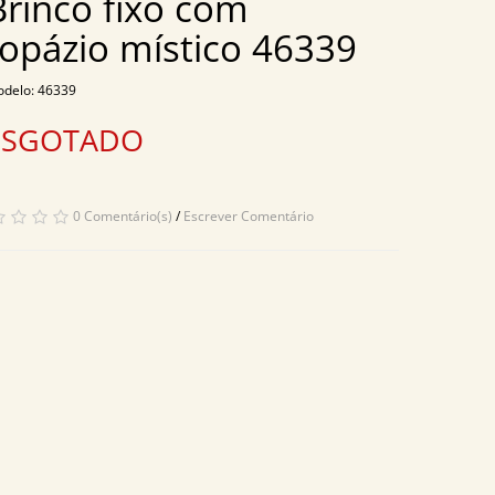
Brinco fixo com
topázio místico 46339
delo: 46339
ESGOTADO
0 Comentário(s)
/
Escrever Comentário