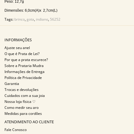
Peso: 12,7g
Dimensões: 6,0cm(A)x 2,7cm(L)
Tags:
brinco
,
gota
,
indiano
,
56252
INFORMAÇÕES
Ajuste seu anel
O que é Prata de Lei?
Por que a prata escurece?
Sobre a Prataria Mudra
Informações de Entrega
Política de Privacidade
Garantia
Trocas e devoluções
Cuidados com a sua joia
Nossa loja física ♡
Como medir seu aro
Medidas para cordões
ATENDIMENTO AO CLIENTE
Fale Conosco