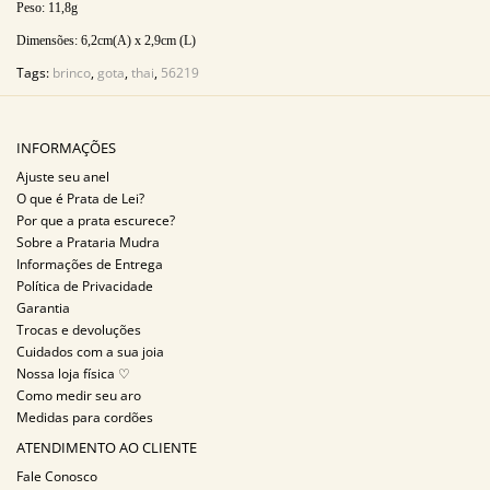
Peso: 11,8g
Dimensões:
6,2cm(A) x 2,9cm (L)
Tags:
brinco
,
gota
,
thai
,
56219
INFORMAÇÕES
Ajuste seu anel
O que é Prata de Lei?
Por que a prata escurece?
Sobre a Prataria Mudra
Informações de Entrega
Política de Privacidade
Garantia
Trocas e devoluções
Cuidados com a sua joia
Nossa loja física ♡
Como medir seu aro
Medidas para cordões
ATENDIMENTO AO CLIENTE
Fale Conosco