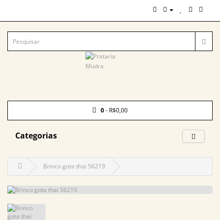
0
- R$0,00
Categorias
Brinco gota thai 56219