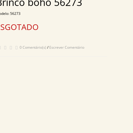
Brinco boho 56273
delo: 56273
ESGOTADO
0 Comentário(s)
/
Escrever Comentário