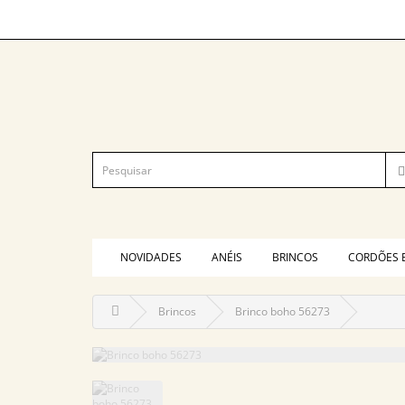
NOVIDADES
ANÉIS
BRINCOS
CORDÕES 
Brincos
Brinco boho 56273