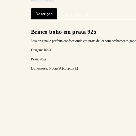
Descrição
Comentário (0)
Brinco boho em prata 925
Joia original e perfeita confeccionda em prata de lei com acabamento gan
Origem: India
Peso: 9,9
g
Dimensões: 5,0
cm(A)x3,2cm(L)