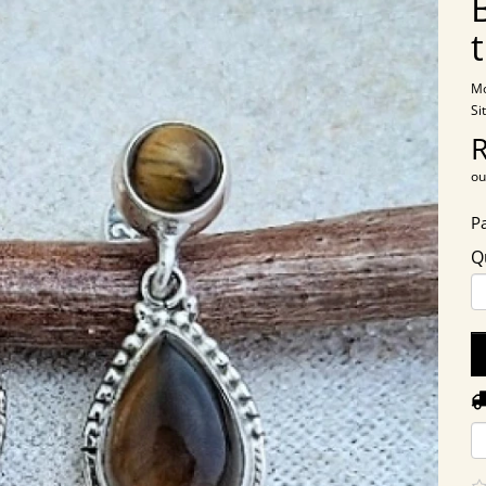
Mo
Si
ou
P
Q