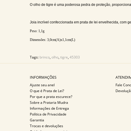
O olho de tigre é uma poderosa pedra de proteção, proporciona a
Joia incrível confeccionada em prata de lei envelhecida, com
Peso:
1,1g
Dimensões: 3,0
cm(A)x1,1cm(L)
Tags:
brinco
,
olho
,
tigre
,
45303
INFORMAÇÕES
ATENDIM
Ajuste seu anel
Fale Con
O que é Prata de Lei?
Devoluçã
Por que a prata escurece?
Sobre a Prataria Mudra
Informações de Entrega
Política de Privacidade
Garantia
Trocas e devoluções