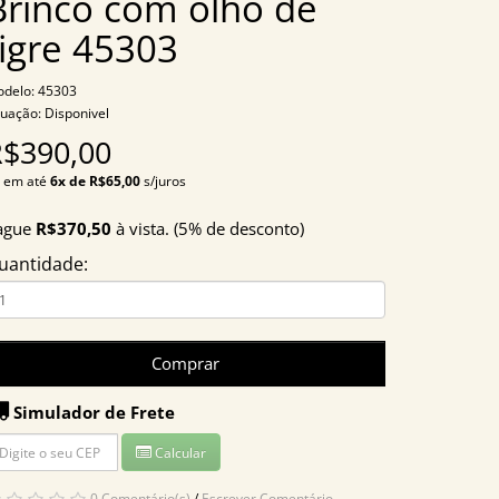
Brinco com olho de
tigre 45303
delo: 45303
tuação: Disponivel
R$390,00
 em até
6x de R$65,00
s/juros
ague
R$370,50
à vista. (5% de desconto)
uantidade:
Comprar
Simulador de Frete
Calcular
0 Comentário(s)
/
Escrever Comentário