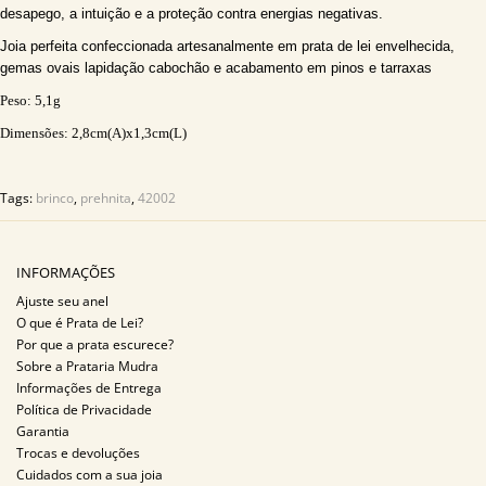
desapego, a intuição e a proteção contra energias negativas.
Joia perfeita confeccionada artesanalmente em prata de lei envelhecida,
gemas ovais lapidação cabochão e acabamento em pinos e tarraxas
Peso: 5,1
g
Dimensões:
2,8
cm(A)x1,3cm(L)
Tags:
brinco
,
prehnita
,
42002
INFORMAÇÕES
Ajuste seu anel
O que é Prata de Lei?
Por que a prata escurece?
Sobre a Prataria Mudra
Informações de Entrega
Política de Privacidade
Garantia
Trocas e devoluções
Cuidados com a sua joia