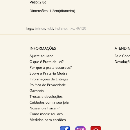
Peso: 2,8g
Dimensões: 1,2cm(diametro)
Tags:
brinco
,
rubi
,
indiano
,
fixo
,
46120
INFORMAÇÕES
ATENDIM
Ajuste seu anel
Fale Con
O que é Prata de Lei?
Devoluçã
Por que a prata escurece?
Sobre a Prataria Mudra
Informações de Entrega
Política de Privacidade
Garantia
Trocas e devoluções
Cuidados com a sua joia
Nossa loja física ♡
Como medir seu aro
Medidas para cordões