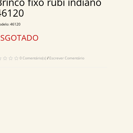
Brinco fixo rubi indiano
46120
delo: 46120
ESGOTADO
0 Comentário(s)
/
Escrever Comentário