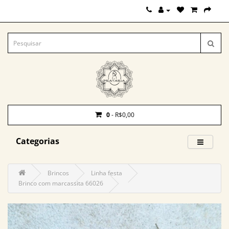
0
- R$0,00
Categorias
Brincos
Linha festa
Brinco com marcassita 66026