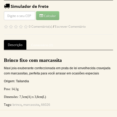
Simulador de Frete
Calcular
0 Comentário(s)
/
Escrever Comentário
Descrição
Comentário (0)
Brinco fixo com marcassita
Maxi joia exuberante confeccionada em prata de lei envelhecida cravejada
com marcassitas, perfeita para você arrasar em ocasiões especiais
Origem: Tailandia
Peso: 14,1
g
Dimensões: 7,5
cm(A) x 3,8cm(L)
Tags:
brinco
,
marcassita
,
66026