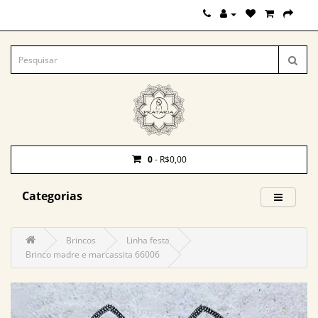
0
- R$0,00
Categorias
Brincos
Linha festa
Brinco madre e marcassita 66006