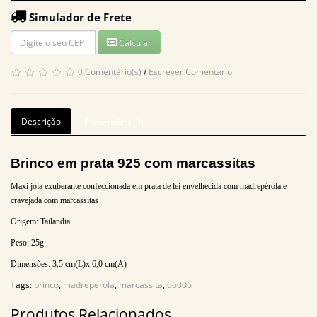
Simulador de Frete
Calcular
0 Comentário(s)
/
Escrever Comentário
Descrição
Comentário (0)
Brinco em prata 925 com marcassitas
Maxi joia exuberante confeccionada em prata de lei envelhecida com madrepérola e
cravejada com marcassitas
Origem: Tailandia
Peso: 25
g
Dimensões: 3,5
cm(L)x 6,0 cm(A)
Tags:
brinco
,
madreperola
,
marcassita
,
66006
Produtos Relacionados