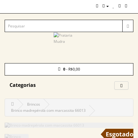
0
- R$0,00
Categorias
Brincos
Brinco madrepérola com marcassita 66013