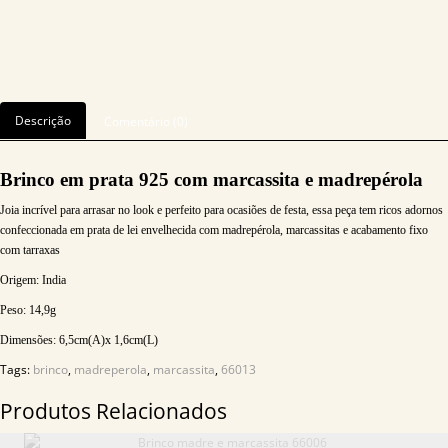
Descrição
Comentário (0)
Brinco em prata 925 com marcassita e madrepérola
Joia incrível para arrasar no look e perfeito para ocasiões de festa, essa peça tem ricos adornos
confeccionada em prata de lei envelhecida com madrepérola, marcassitas e acabamento fixo
com tarraxas
Origem: India
Peso: 14,9
g
Dimensões: 6,5
cm(A)x 1,6cm(L)
Tags:
brinco
,
madreperola
,
marcassita
,
66013
Produtos Relacionados