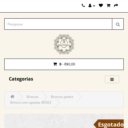
0
- R$0,00
Categorias
Brincos
Brincos pedra
Brinco com apatita 40503