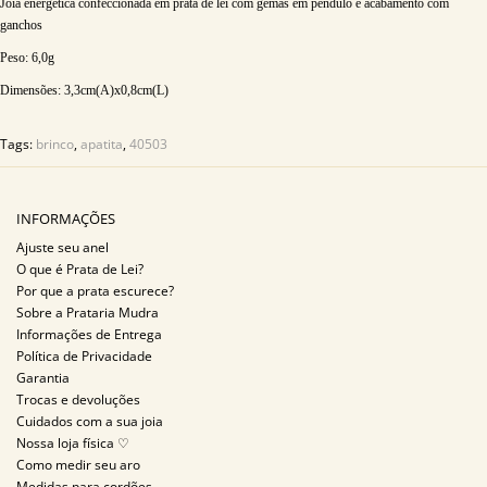
Joia energética confeccionada em prata de lei com gemas em pêndulo e acabamento com
ganchos
Peso: 6,0g
Dimensões: 3,3
cm(A)x0,8cm(L)
Tags:
brinco
,
apatita
,
40503
INFORMAÇÕES
Ajuste seu anel
O que é Prata de Lei?
Por que a prata escurece?
Sobre a Prataria Mudra
Informações de Entrega
Política de Privacidade
Garantia
Trocas e devoluções
Cuidados com a sua joia
Nossa loja física ♡
Como medir seu aro
Medidas para cordões