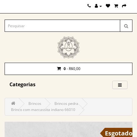
0
- R$0,00
Categorias
Brincos
Brincos pedra
Brinco com marcassita indiano 66010