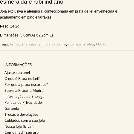
esmeralda e rubi indiano
Joia exclusiva e atemporal confeccionada em prata de lei envelhecida e
acabamento em pino e tarraxas
Peso: 14,2g
Dimensões: 5,6cm(A) x 2,2cm(L)
Tags:
brinco
,
marcassita
,
indiano
,
safira
,
rubi
,
esmeralda
,
66010
INFORMAÇÕES
Ajuste seu anel
O que é Prata de Lei?
Por que a prata escurece?
Sobre a Prataria Mudra
Informações de Entrega
Política de Privacidade
Garantia
Trocas e devoluções
Cuidados com a sua joia
Nossa loja física ♡
Como medir seu aro