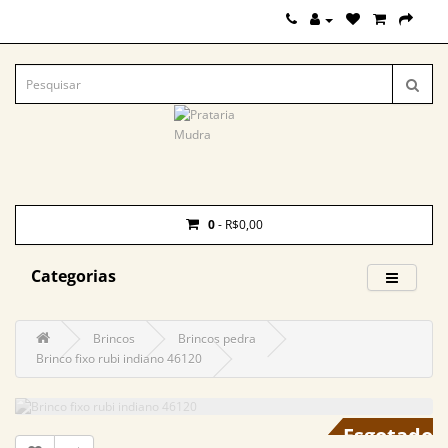
0
- R$0,00
Categorias
Brincos
Brincos pedra
Brinco fixo rubi indiano 46120