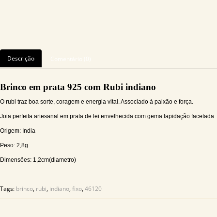
Descrição
Comentário (0)
Brinco em prata 925 com Rubi indiano
O rubi traz boa sorte, coragem e energia vital. Associado à paixão e força.
Joia perfeita artesanal em prata de lei envelhecida com gema lapidação facetada
Origem: India
Peso: 2,8g
Dimensões: 1,2cm(diametro)
Tags:
brinco
,
rubi
,
indiano
,
fixo
,
46120