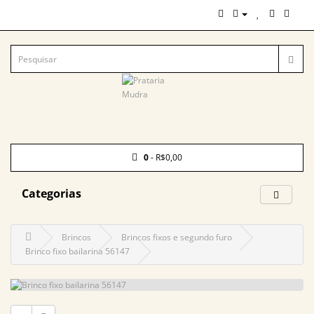
0
- R$0,00
Categorias
Brincos
Brincos fixos e segundo furo
Brinco fixo bailarina 56147