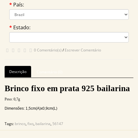
País:
Estado:
0 Comentário(s)
/
Escrever Comentário
Descrição
Comentário (0)
Brinco fixo em prata 925 bailarina
Peso:
0,7g
Dimensões: 1,5cm(A)x0,9cm(L)
Tags:
brinco
,
fixo
,
bailarina
,
56147