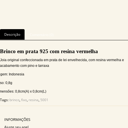
Descrição
Comentário (0)
Brinco em prata 925 com resina vermelha
Joia original confeccionada em prata de lei envelhecida, com resina vermelha e
acabamento com pino e tarraxa
igem: Indonesia
so: 0,8g
mensões: 0,8cm(A) x 0,8cm(L)
Tags:
brinco
,
fixo
,
resina
,
5001
INFORMAÇÕES
Ajuste seu anel