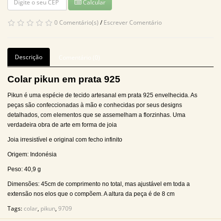
Calcular
0 Comentário(s)
/
Escrever Comentário
Descrição
Comentário (0)
Colar pikun em prata 925
Pikun é uma espécie de tecido artesanal em prata 925 envelhecida. As
peças são confeccionadas à mão e conhecidas por seus designs
detalhados, com elementos que se assemelham a florzinhas. Uma
verdadeira obra de arte em forma de joia
Joia irresistível e original com fecho infinito
Origem: Indonésia
Peso: 40,9 g
Dimensões: 45cm de comprimento no total, mas ajustável em toda a
extensão nos elos que o compõem. A altura da peça é de 8 cm
Tags:
colar
,
pikun
,
9709