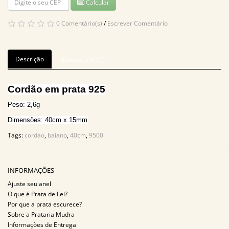
Calcular
0 Comentário(s)
/
Escrever Comentário
Descrição
Comentário (0)
Cordão em prata 925
Peso: 2,6g
Dimensões: 40cm x 15mm
Tags:
cordao
,
baiano
,
40cm
,
9500
INFORMAÇÕES
Ajuste seu anel
O que é Prata de Lei?
Por que a prata escurece?
Sobre a Prataria Mudra
Informações de Entrega