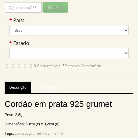
Calcular
País:
Estado:
0 Comentário(s)
/
Escrever Comentário
Descrição
Comentário (0)
Cordão em prata 925 grumet
Peso: 2,6g
Dimensões: 50cm (c) x 0,2cm (e)
Tags:
cordao
,
grumet
,
50cm
,
9113