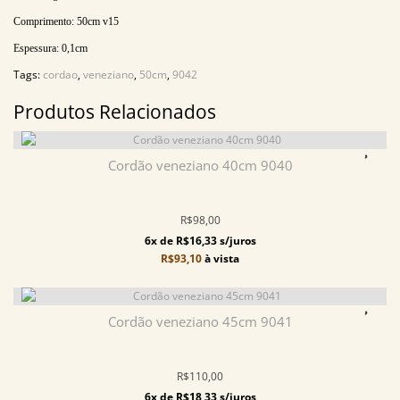
Comprimento:
50
cm v15
Espessura:
0,1cm
Tags:
cordao
,
veneziano
,
50cm
,
9042
Produtos Relacionados
Cordão veneziano 40cm 9040
R$98,00
6x de R$16,33 s/juros
R$93,10
à vista
Cordão veneziano 45cm 9041
R$110,00
6x de R$18,33 s/juros