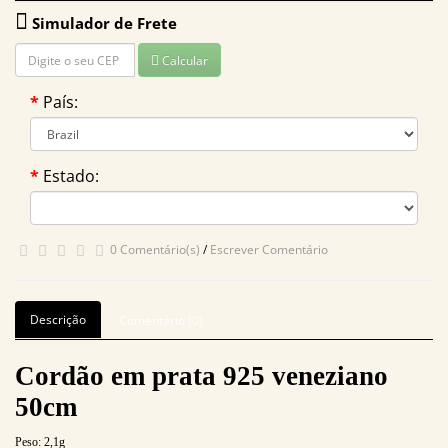
Simulador de Frete
Calcular
País:
Estado:
0 Comentário(s)
/
Escrever Comentário
Descrição
Comentário (0)
Cordão em prata 925 veneziano
50cm
Peso:
2,1
g