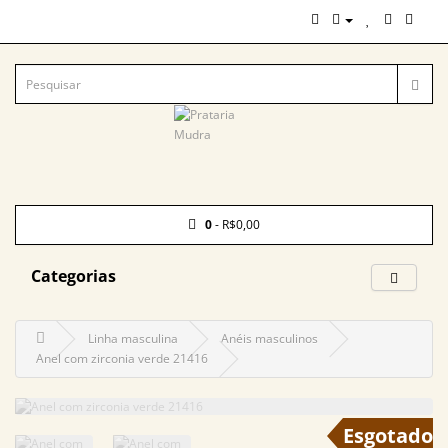
0
- R$0,00
Categorias
Linha masculina
Anéis masculinos
Anel com zirconia verde 21416