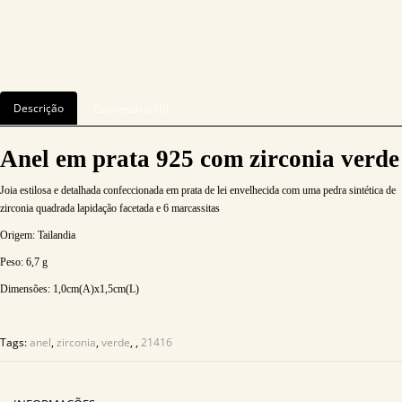
Descrição
Comentário (0)
Anel em prata 925 com zirconia verde
Joia estilosa e detalhada confeccionada em prata de lei envelhecida com uma pedra sintética de
zirconia quadrada lapidação facetada e 6 marcassitas
Origem: Tailandia
Peso:
6,7
g
Dimensões:
1,0
cm(A)x1,5cm(L)
Tags:
anel
,
zirconia
,
verde
,
,
21416