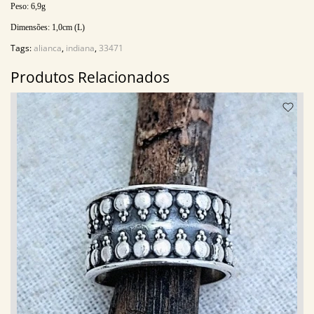
Peso: 6,9g
Dimensões:
1,0
cm (L)
Tags:
alianca
,
indiana
,
33471
Produtos Relacionados