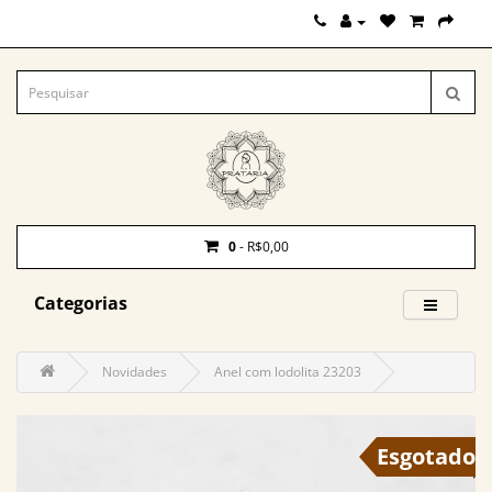
0
- R$0,00
Categorias
Novidades
Anel com lodolita 23203