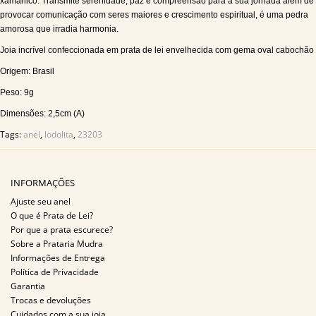
xamânico. Transmite serenidade, paz e compreensão para a sua jornada além de
provocar comunicação com seres maiores e crescimento espiritual, é uma pedra
amorosa que irradia harmonia.
Joia incrível confeccionada em prata de lei envelhecida com gema oval cabochão
Origem: Brasil
Peso: 9g
Dimensões: 2,5cm (A)
Tags:
anel
,
lodolita
,
23203
INFORMAÇÕES
Ajuste seu anel
O que é Prata de Lei?
Por que a prata escurece?
Sobre a Prataria Mudra
Informações de Entrega
Política de Privacidade
Garantia
Trocas e devoluções
Cuidados com a sua joia