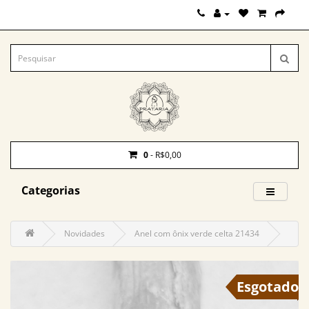
0
- R$0,00
Categorias
Novidades
Anel com ônix verde celta 21434