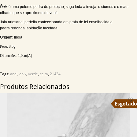
Ô
nix
é uma potente pedra de proteção, suga toda a inveja, o ciúmes e o mau-
olhado que se aproximem de você
Joia artesanal perfeita confeccionada em prata de lei envelhecida e
pedra redonda lapidação facetada
Origem: India
Peso: 3,5
g
Dimensões: 1
,0cm(A)
Tags:
anel
,
onix
,
verde
,
celta
,
21434
Produtos Relacionados