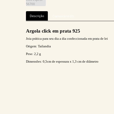
Descrição
Comentário (0)
Argola click em prata 925
Joia prática para seu dia a dia confeccionada em prata de lei
Origem: Tailandia
Peso: 2,2
g
Dimensões:
0,5cm de espessura x 1,3 cm de diâmetro