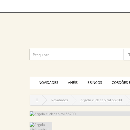
NOVIDADES
ANÉIS
BRINCOS
CORDÕES 
Novidades
Argola click espiral 56700