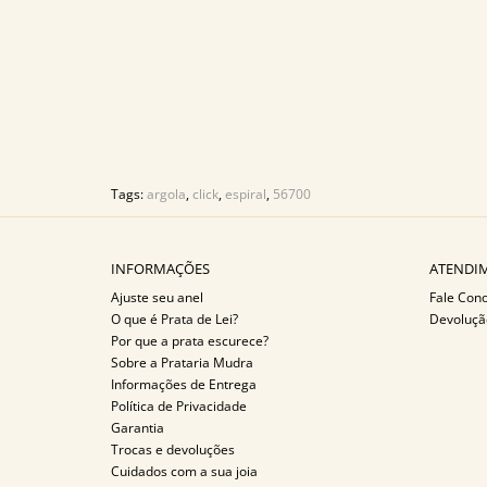
Tags:
argola
,
click
,
espiral
,
56700
INFORMAÇÕES
ATENDIM
Ajuste seu anel
Fale Con
O que é Prata de Lei?
Devoluçã
Por que a prata escurece?
Sobre a Prataria Mudra
Informações de Entrega
Política de Privacidade
Garantia
Trocas e devoluções
Cuidados com a sua joia