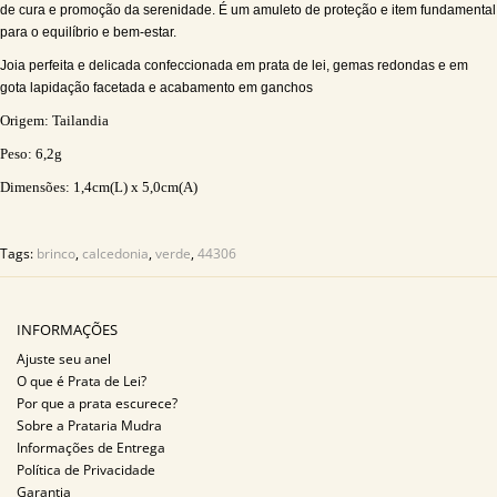
de cura e promoção da serenidade. É um amuleto de proteção e item fundamental
para o equilíbrio e bem-estar.
Joia perfeita e delicada confeccionada em prata de lei, gemas redondas e em
gota lapidação facetada e acabamento em ganchos
Origem: Tailandia
Peso: 6,2g
Dimensões: 1,4
cm(L) x 5,0cm(A)
Tags:
brinco
,
calcedonia
,
verde
,
44306
INFORMAÇÕES
Ajuste seu anel
O que é Prata de Lei?
Por que a prata escurece?
Sobre a Prataria Mudra
Informações de Entrega
Política de Privacidade
Garantia