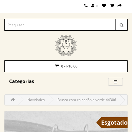
0
- R$0,00
Categorias
Novidades
Brinco com calcedônia verde 44306